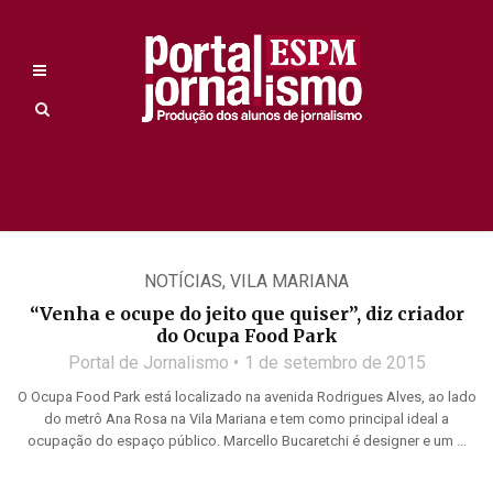
NOTÍCIAS
,
VILA MARIANA
“Venha e ocupe do jeito que quiser”, diz criador
do Ocupa Food Park
Portal de Jornalismo
1 de setembro de 2015
O Ocupa Food Park está localizado na avenida Rodrigues Alves, ao lado
do metrô Ana Rosa na Vila Mariana e tem como principal ideal a
ocupação do espaço público. Marcello Bucaretchi é designer e um ...