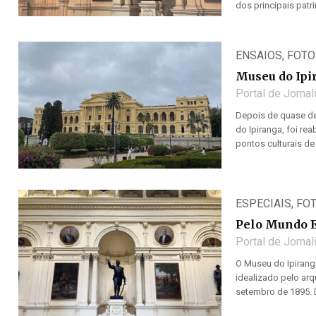
dos principais patri
ENSAIOS
,
FOTO
Museu do Ipir
Portal de Jorna
Depois de quase de
do Ipiranga, foi re
pontos culturais de 
ESPECIAIS
,
FO
Pelo Mundo 
Portal de Jorna
O Museu do Ipiranga
idealizado pelo ar
setembro de 1895. 