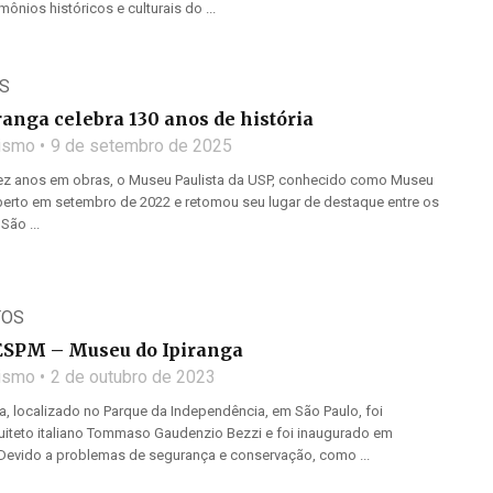
mônios históricos e culturais do ...
S
anga celebra 130 anos de história
lismo
9 de setembro de 2025
z anos em obras, o Museu Paulista da USP, conhecido como Museu
aberto em setembro de 2022 e retomou seu lugar de destaque entre os
São ...
TOS
ESPM – Museu do Ipiranga
lismo
2 de outubro de 2023
, localizado no Parque da Independência, em São Paulo, foi
quiteto italiano Tommaso Gaudenzio Bezzi e foi inaugurado em
Devido a problemas de segurança e conservação, como ...