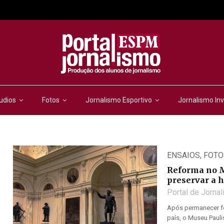
udios
Fotos
Jornalismo Esportivo
Jornalismo Inv
ENSAIOS
,
FOTO
Reforma no M
preservar a h
Portal de Jorna
Após permanecer fe
país, o Museu Paul