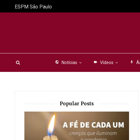
ESPM São Paulo
public
Notícias
videocam
Vídeos
mic
Á
Popular Posts