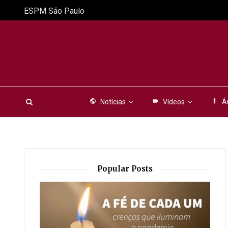
ESPM São Paulo
public
Notícias
videocam
Vídeos
mic
Á
Popular Posts