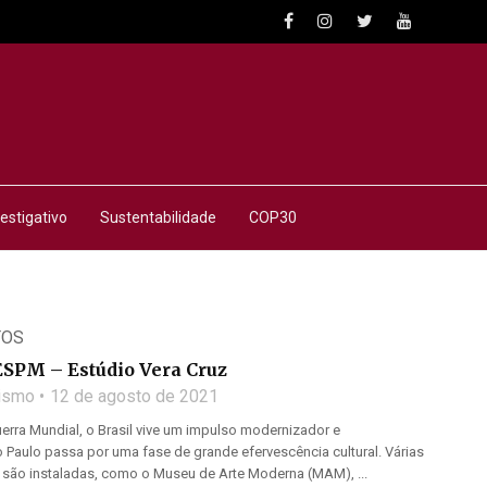
estigativo
Sustentabilidade
COP30
TOS
SPM – Estúdio Vera Cruz
lismo
12 de agosto de 2021
rra Mundial, o Brasil vive um impulso modernizador e
ão Paulo passa por uma fase de grande efervescência cultural. Várias
cas são instaladas, como o Museu de Arte Moderna (MAM), ...