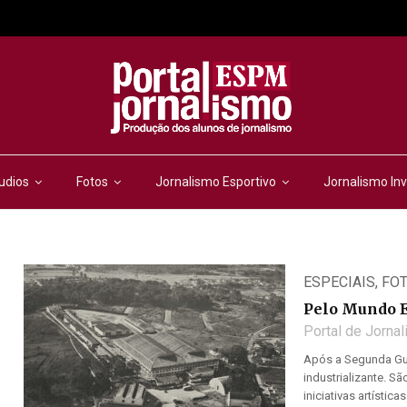
udios
Fotos
Jornalismo Esportivo
Jornalismo Inv
ESPECIAIS
,
FO
Pelo Mundo E
Portal de Jorna
Após a Segunda Gue
industrializante. S
iniciativas artísti