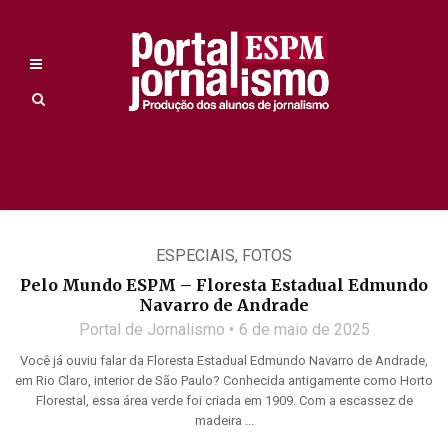
ESPECIAIS
,
FOTOS
Pelo Mundo ESPM – Floresta Estadual Edmundo
Navarro de Andrade
Portal de Jornalismo
6 de maio de 2025
Você já ouviu falar da Floresta Estadual Edmundo Navarro de Andrade,
em Rio Claro, interior de São Paulo? Conhecida antigamente como Horto
Florestal, essa área verde foi criada em 1909. Com a escassez de
madeira ...