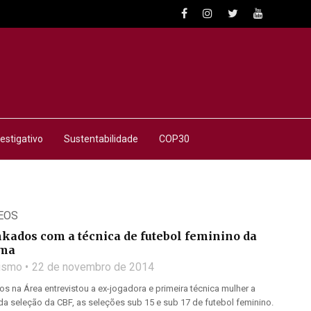
estigativo
Sustentabilidade
COP30
EOS
nkados com a técnica de futebol feminino da
ima
lismo
22 de novembro de 2014
s na Área entrevistou a ex-jogadora e primeira técnica mulher a
a seleção da CBF, as seleções sub 15 e sub 17 de futebol feminino.