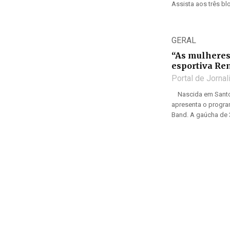
Assista aos três bl
GERAL
“As mulheres 
esportiva Re
Portal de Jorna
Nascida em Santo Â
apresenta o program
Band. A gaúcha de 3