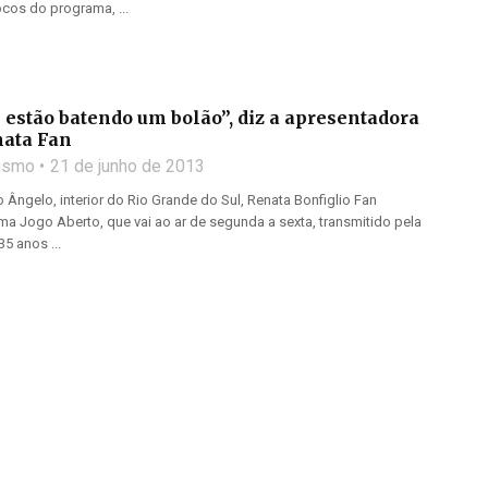
ocos do programa, ...
estão batendo um bolão”, diz a apresentadora
nata Fan
lismo
21 de junho de 2013
ngelo, interior do Rio Grande do Sul, Renata Bonfiglio Fan
a Jogo Aberto, que vai ao ar de segunda a sexta, transmitido pela
5 anos ...