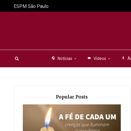
ESPM São Paulo
public
Notícias
videocam
Vídeos
mic
Á
Popular Posts