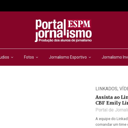
udios
Fotos
Jornalismo Esportivo
Jornalismo Inv
LINKADOS
,
VÍD
Assista ao Li
CBF Emily L
Portal de Jorna
A equipe do Linkado
comandar um time d