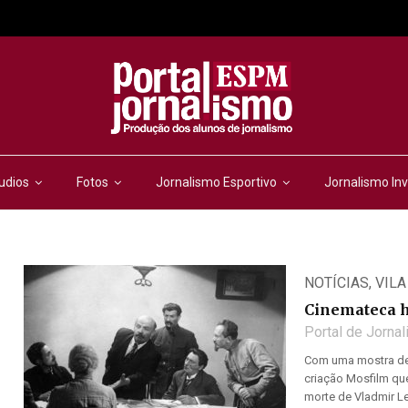
udios
Fotos
Jornalismo Esportivo
Jornalismo Inv
NOTÍCIAS
,
VILA
Cinemateca h
Portal de Jorna
Com uma mostra de 
criação Mosfilm qu
morte de Vladmir Len