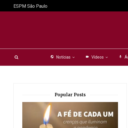
ESPM São Paulo
public
Notícias
videocam
Vídeos
mic
Á
Popular Posts