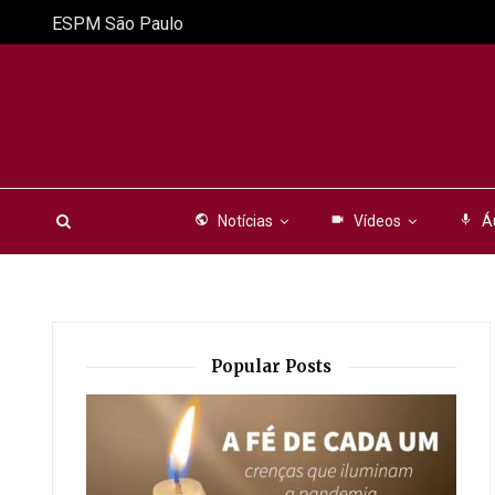
ESPM São Paulo
public
Notícias
videocam
Vídeos
mic
Á
Popular Posts