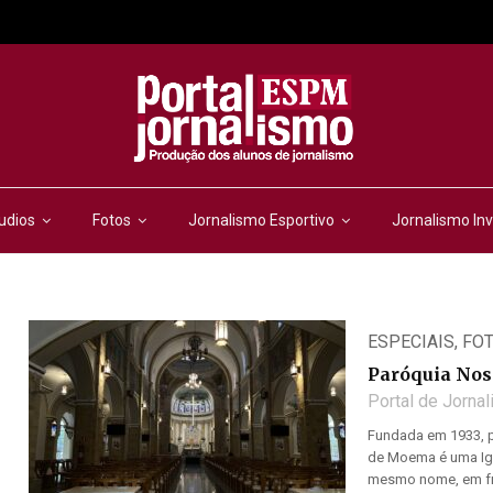
udios
Fotos
Jornalismo Esportivo
Jornalismo Inv
ESPECIAIS
,
FO
Paróquia No
Portal de Jorna
Fundada em 1933, p
de Moema é uma Igr
mesmo nome, em fren