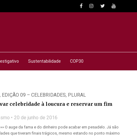
estigativo
Sustentabilidade
COP30
,
EDIÇÃO 09 – CELEBRIDADES
,
PLURAL
ar celebridade à loucura e reservar um fim
lismo
20 de junho de 2016
 »»» O auge da fama e do dinheiro pode acabar em pesadelo. Já são
idades que tiveram finais trágicos, mesmo estando no ponto máximo