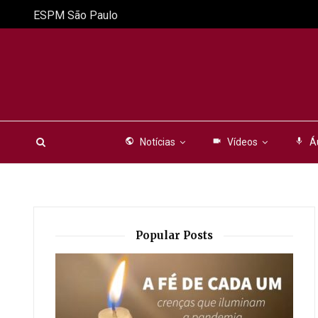
ESPM São Paulo
public
Notícias
videocam
Vídeos
mic
Á
Popular Posts