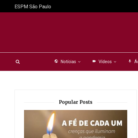
ESPM São Paulo
public
Notícias
videocam
Vídeos
mic
Á
Popular Posts