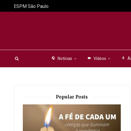
ESPM São Paulo
public
Notícias
videocam
Vídeos
mic
Á
Popular Posts