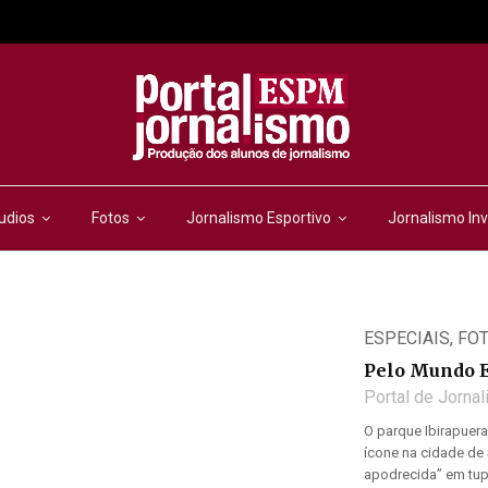
udios
Fotos
Jornalismo Esportivo
Jornalismo Inv
ESPECIAIS
,
FO
Pelo Mundo E
Portal de Jorna
O parque Ibirapuer
ícone na cidade de 
apodrecida” em tupi