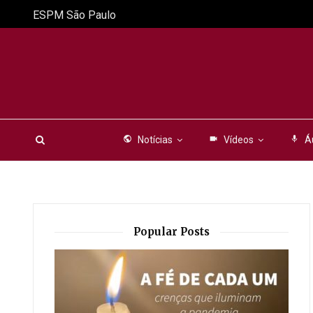
ESPM São Paulo
public
Notícias
videocam
Vídeos
mic
Á
Popular Posts