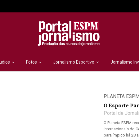
udios
Fotos
Jornalismo Esportivo
Jornalismo Inv
PLANETA ESP
O Esporte Par
Portal de Jorna
O Planeta ESPM rece
internacionais do C
paralímpico há 28 