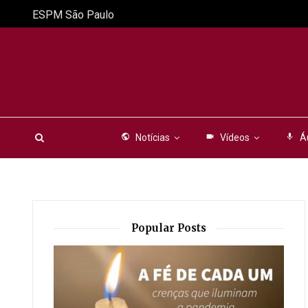
ESPM São Paulo
public
Notícias
videocam
Vídeos
mic
Á
Popular Posts