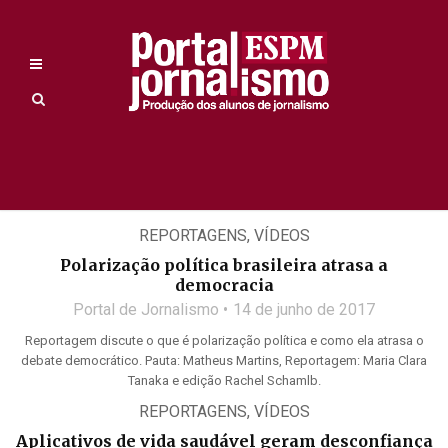
REPORTAGENS
,
VÍDEOS
Polarização política brasileira atrasa a
democracia
Portal de Jornalismo
14 de junho de 2017
Reportagem discute o que é polarização política e como ela atrasa o
debate democrático. Pauta: Matheus Martins, Reportagem: Maria Clara
Tanaka e edição Rachel Schamlb.
REPORTAGENS
,
VÍDEOS
Aplicativos de vida saudável geram desconfiança