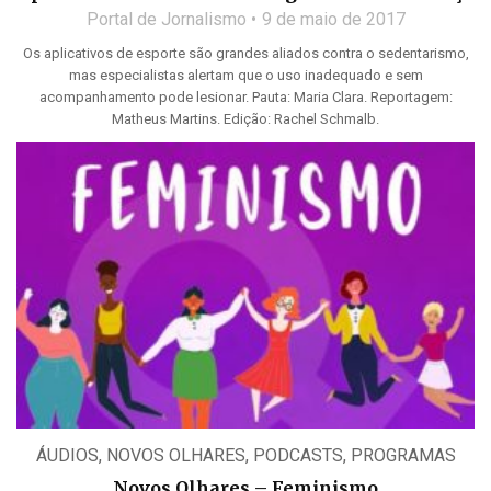
Portal de Jornalismo
9 de maio de 2017
Os aplicativos de esporte são grandes aliados contra o sedentarismo,
mas especialistas alertam que o uso inadequado e sem
acompanhamento pode lesionar. Pauta: Maria Clara. Reportagem:
Matheus Martins. Edição: Rachel Schmalb.
ÁUDIOS
,
NOVOS OLHARES
,
PODCASTS
,
PROGRAMAS
Novos Olhares – Feminismo