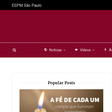
ESPM São Paulo
public
Notícias
videocam
Vídeos
mic
Á
Popular Posts