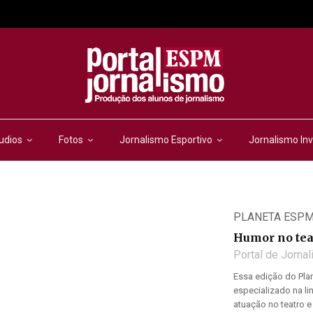
udios
Fotos
Jornalismo Esportivo
Jornalismo Inv
PLANETA ESP
Humor no tea
Portal de Jorna
Essa edição do Plan
especializado na li
atuação no teatro e