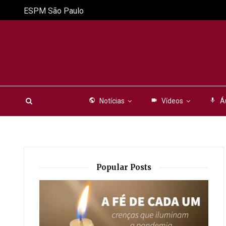
ESPM São Paulo
public
Notícias
videocam
Vídeos
mic
Á
Popular Posts