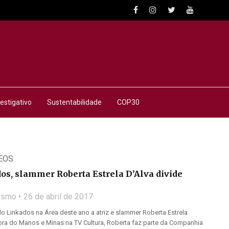
estigativo
Sustentabilidade
COP30
EOS
os, slammer Roberta Estrela D’Alva divide
lismo
26 de abril de 2017
 Linkados na Área deste ano a atriz e slammer Roberta Estrela
ora do Manos e Minas na TV Cultura, Roberta faz parte da Companhia