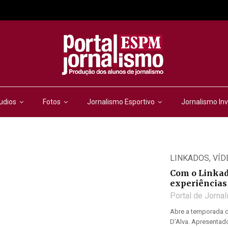
udios
Fotos
Jornalismo Esportivo
Jornalismo Inv
LINKADOS
,
VÍD
Com o Linkad
experiências
Portal de Jorna
Abre a temporada do
D’Alva. Apresentad