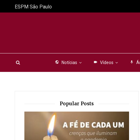
ESPM São Paulo
public
Notícias
videocam
Vídeos
mic
Á
Popular Posts