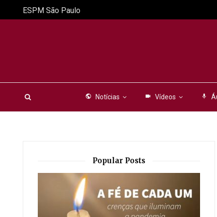
ESPM São Paulo
public
Notícias
videocam
Vídeos
mic
Á
Popular Posts