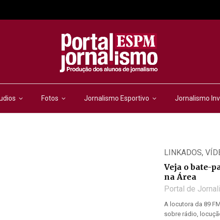
udios
Fotos
Jornalismo Esportivo
Jornalismo Inv
LINKADOS
,
VÍD
Veja o bate-p
na Área
Portal de Jorna
A locutora da 89 F
sobre rádio, locuçã