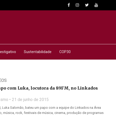
estigativo
Sustentabilidade
COP30
EOS
apo com Luka, locutora da 89FM, no Linkados
lismo
21 de junho de 2015
M, Luka Salomão, bateu um papo com a equipe do Linkados na Área
o, música, rock, festivais de música, cinema, produção de programas