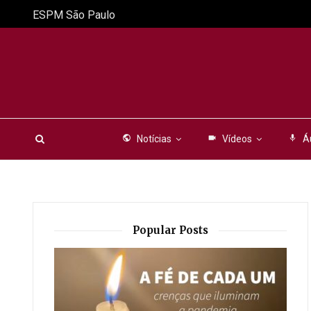
ESPM São Paulo
public
Notícias
videocam
Vídeos
mic
Á
Popular Posts