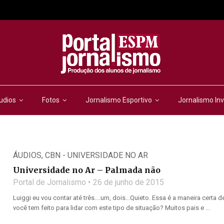
udios
Fotos
Jornalismo Esportivo
Jornalismo Inv
ÁUDIOS
,
CBN - UNIVERSIDADE NO AR
Universidade no Ar – Palmada não
Portal de Jornalismo
26 de junho de 2015
Luiggi eu vou contar até três....um, dois...Quieto. Essa é a maneira ce
você tem feito para lidar com este tipo de situação? Muitos pais e ...