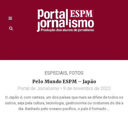
ESPECIAIS
,
FOTOS
Pelo Mundo ESPM – Japão
Portal de Jornalismo
9 de novembro de 2022
O Japão é, com certeza, um dos países que mais se difere de todos os
outros, seja pela cultura, tecnologia, gastronomia ou costumes do dia a
dia. Banhado pelo oceano pacífico, o país é formado ...