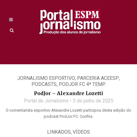
JORNALISMO ESPORTIVO
,
PARCERIA ACEESP
,
PODCASTS
,
PODJOR FC 4ª TEMP.
PodJor – Alexandre Lozetti
Portal de Jornalismo
3 de junho de 2025
O comentarista esportivo Alexandre Lozetti participou desta edição do
podcast PodJor FC. Confira.
LINKADOS
,
VÍDEOS