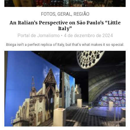
FOTOS
,
GERAL
,
REGIÃO
An Italian’s Perspective on São Paulo’s “Little
Italy”
Portal de Jornalismo
4 de dezembro de 2024
Bixiga isn’t a perfect replica of Italy, but that’s what makes it so special.