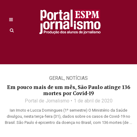
GERAL
,
NOTÍCIAS
Em pouco mais de um mês, São Paulo atinge 136
mortes por Covid-19
Portal de Jornalismo
1 de abril de 2020
Ian Imoto e Lucca Domingues (1º semestre) O Ministério da Saúde
divulgou, nesta terça-feira (31), dados sobre os casos de Covid-19 no
Brasil. São Paulo é epicentro da doença no Brasil, com 136 mortes (de ...