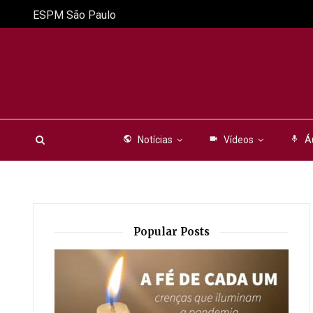
ESPM São Paulo
public
Notícias
videocam
Vídeos
mic
Á
Popular Posts