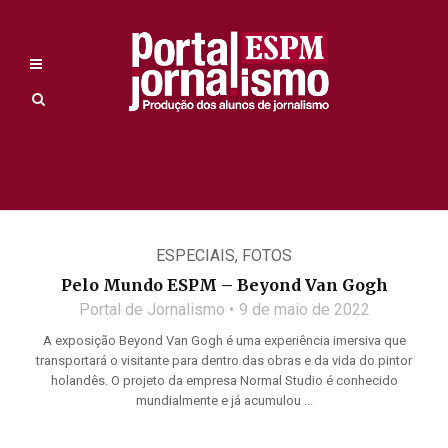
ESPECIAIS
,
FOTOS
Pelo Mundo ESPM – Beyond Van Gogh
Portal de Jornalismo
9 de maio de 2022
A exposição Beyond Van Gogh é uma experiência imersiva que
transportará o visitante para dentro das obras e da vida do pintor
holandês. O projeto da empresa Normal Studio é conhecido
mundialmente e já acumulou ...