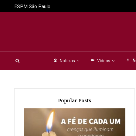
ESPM São Paulo
public
Notícias
videocam
Vídeos
mic
Á
Popular Posts