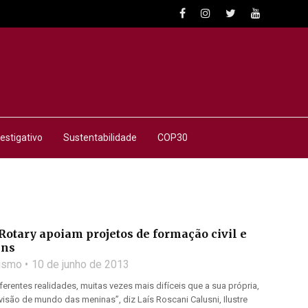
estigativo
Sustentabilidade
COP30
otary apoiam projetos de formação civil e
ens
lismo
10 de junho de 2013
ferentes realidades, muitas vezes mais difíceis que a sua própria,
isão de mundo das meninas”, diz Laís Roscani Calusni, Ilustre