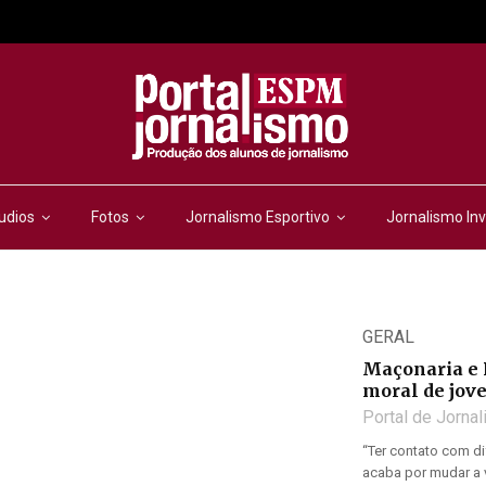
udios
Fotos
Jornalismo Esportivo
Jornalismo Inv
GERAL
Maçonaria e R
moral de jov
Portal de Jorna
“Ter contato com di
acaba por mudar a v