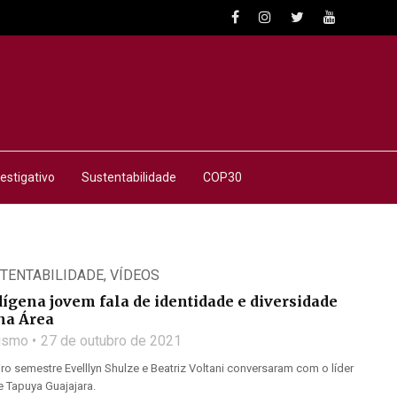
estigativo
Sustentabilidade
COP30
TENTABILIDADE
,
VÍDEOS
ígena jovem fala de identidade e diversidade
na Área
lismo
27 de outubro de 2021
ro semestre Evelllyn Shulze e Beatriz Voltani conversaram com o líder
 Tapuya Guajajara.