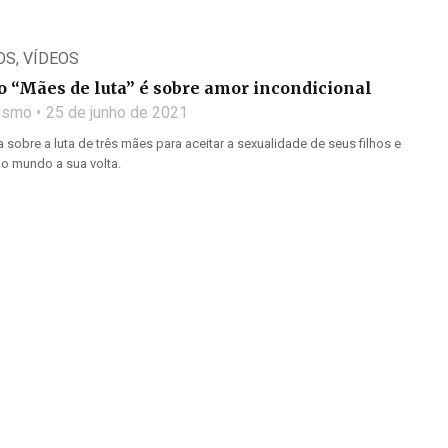
OS
,
VÍDEOS
 “Mães de luta” é sobre amor incondicional
lismo
25 de junho de 2021
sobre a luta de três mães para aceitar a sexualidade de seus filhos e
 mundo a sua volta.