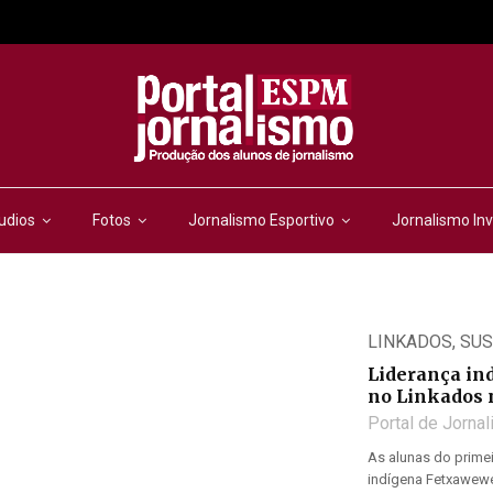
udios
Fotos
Jornalismo Esportivo
Jornalismo Inv
LINKADOS
,
SUS
Liderança ind
no Linkados 
Portal de Jorna
As alunas do primei
indígena Fetxawewe