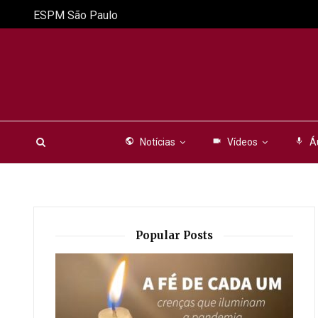
ESPM São Paulo
public
Notícias
videocam
Vídeos
mic
Á
Popular Posts