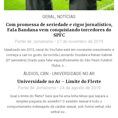
GERAL
,
NOTÍCIAS
Com promessa de seriedade e rigor jornalístico,
Fala Bandana vem conquistando torcedores do
SPFC
Portal de Jornalismo
27 de novembro de 2019
Idealizado em 2015, canal do YouTube está em constante crescimento e
começa a cair no gosto da torcida Leonardo Scudere e Renan Gabriel
(3º semestre) Criado para falar especificamente do São Paulo Futebol
Clube, o ...
ÁUDIOS
,
CBN - UNIVERSIDADE NO AR
Universidade no Ar – Limite do Flerte
Portal de Jornalismo
24 de agosto de 2019
Qual o limite do flerte? Será que há uma linha tênue que separa a
simples paquera do assédio? O assédio sexual é todo o
comportamento indesejado de caráter sexual, sob forma verbal, não
verbal ou ...