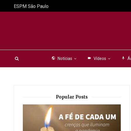
ESPM São Paulo
public
Notícias
videocam
Vídeos
mic
Á
Popular Posts