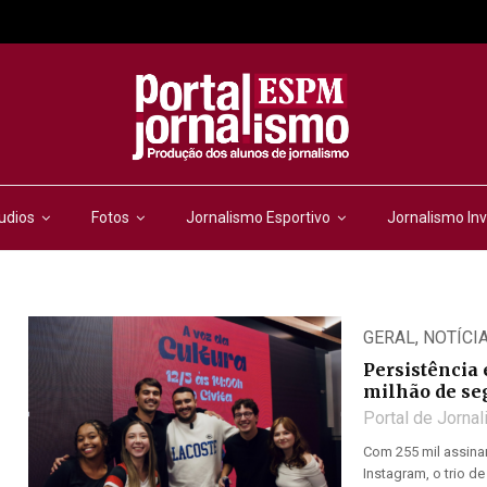
udios
Fotos
Jornalismo Esportivo
Jornalismo Inv
GERAL
,
NOTÍCI
Persistência
milhão de se
Portal de Jorna
Com 255 mil assina
Instagram, o trio d