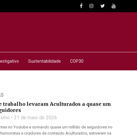
estigativo
Sustentabilidade
COP30
AS
 e trabalho levaram Aculturados a quase um
guidores
lismo
21 de maio de 2026
ntes no Youtube e somando quase um milhão de seguidores no
e humoristas e criadores de conteúdo Aculturados, estiveram na