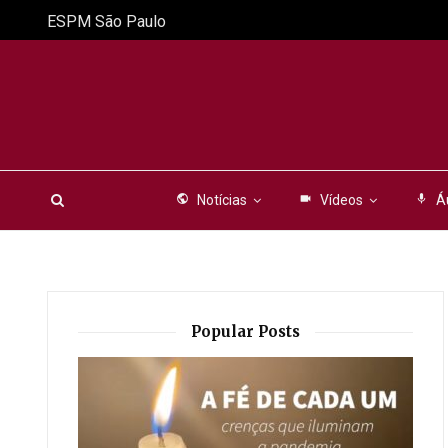
ESPM São Paulo
public
Notícias
videocam
Vídeos
mic
Á
Popular Posts