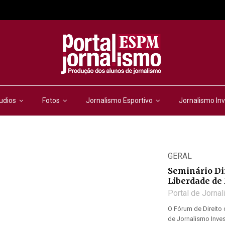
udios
Fotos
Jornalismo Esportivo
Jornalismo Inv
GERAL
Seminário Dir
Liberdade de
Portal de Jorna
O Fórum de Direito 
de Jornalismo Inve