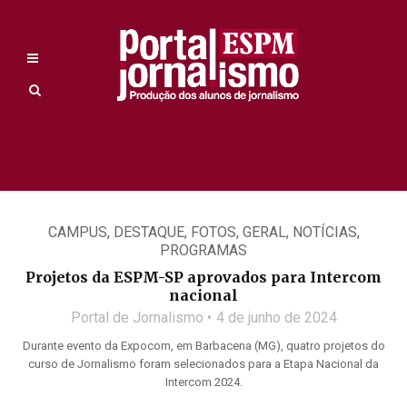
CAMPUS
,
DESTAQUE
,
FOTOS
,
GERAL
,
NOTÍCIAS
,
PROGRAMAS
Projetos da ESPM-SP aprovados para Intercom
nacional
Portal de Jornalismo
4 de junho de 2024
Durante evento da Expocom, em Barbacena (MG), quatro projetos do
curso de Jornalismo foram selecionados para a Etapa Nacional da
Intercom 2024.