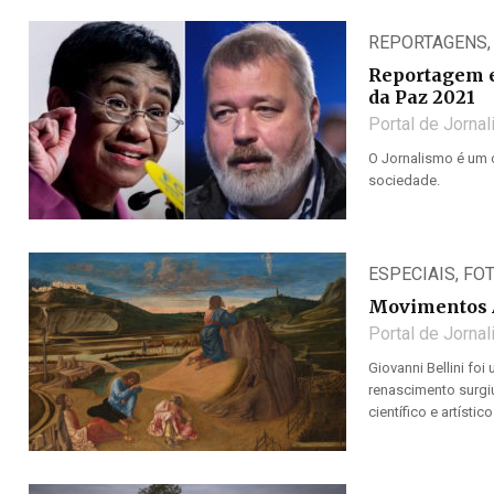
REPORTAGENS
Reportagem e
da Paz 2021
Portal de Jorna
O Jornalismo é um c
sociedade.
ESPECIAIS
,
FO
Movimentos A
Portal de Jorna
Giovanni Bellini foi
renascimento surgiu
científico e artíst