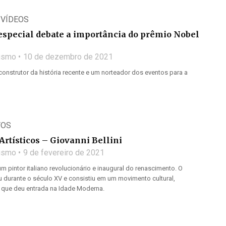
,
VÍDEOS
special debate a importância do prêmio Nobel
lismo
10 de dezembro de 2021
onstrutor da história recente e um norteador dos eventos para a
TOS
rtísticos – Giovanni Bellini
lismo
9 de fevereiro de 2021
 um pintor italiano revolucionário e inaugural do renascimento. O
 durante o século XV e consistiu em um movimento cultural,
ico que deu entrada na Idade Moderna.