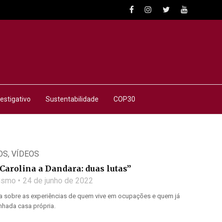
estigativo
Sustentabilidade
COP30
OS
,
VÍDEOS
Carolina a Dandara: duas lutas”
lismo
24 de junho de 2022
a sobre as experiências de quem vive em ocupações e quem já
nhada casa própria.