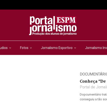
udios
Fotos
Jornalismo Esportivo
Jornalismo Inv
DOCUMENTÁRI
Conheça “De 
Portal de Jorna
Dopcumentário trat
conseguiu a tão so