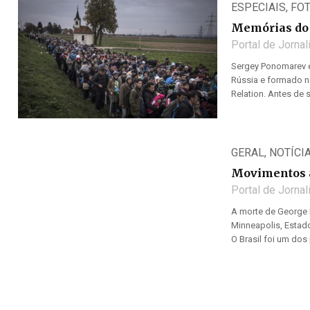
ESPECIAIS
,
FO
Memórias do 
Portal de Jorna
Sergey Ponomarev é
Rússia e formado n
Relation. Antes de 
GERAL
,
NOTÍCI
Movimentos a
Portal de Jorna
A morte de George F
Minneapolis, Estad
O Brasil foi um dos