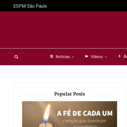
ESPM São Paulo
public
Notícias
videocam
Vídeos
mic
Á
Popular Posts