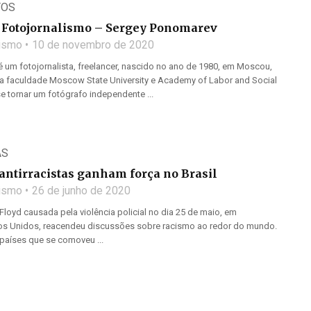
TOS
Fotojornalismo – Sergey Ponomarev
lismo
10 de novembro de 2020
 um fotojornalista, freelancer, nascido no ano de 1980, em Moscou,
a faculdade Moscow State University e Academy of Labor and Social
se tornar um fotógrafo independente ...
AS
ntirracistas ganham força no Brasil
lismo
26 de junho de 2020
loyd causada pela violência policial no dia 25 de maio, em
os Unidos, reacendeu discussões sobre racismo ao redor do mundo.
 países que se comoveu ...