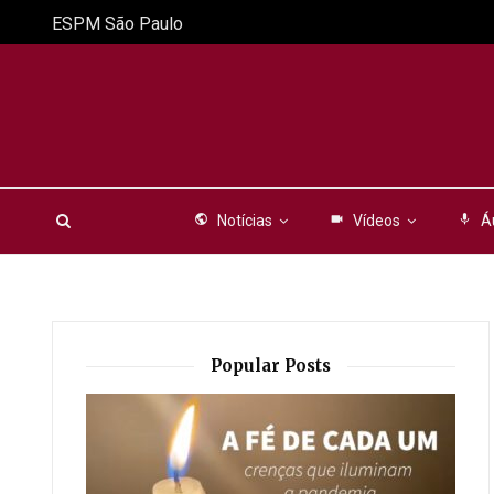
ESPM São Paulo
public
Notícias
videocam
Vídeos
mic
Á
Popular Posts