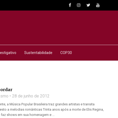
estigativo
Sustentabilidade
COP30
cordar
lismo
28 de junho de 2012
nte, a Música Popular Brasileira traz grandes artistas e transita
sto a melodias românticas Trinta anos após a morte de Elis Regina,
ta, faz shows em sua homenagem e ...