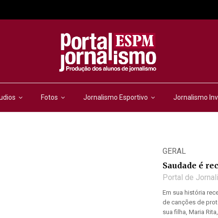
udios
Fotos
Jornalismo Esportivo
Jornalismo Inv
GERAL
Saudade é re
Portal de Jorna
Em sua história rece
de canções de prote
sua filha, Maria Ri