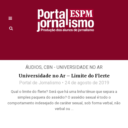
ÁUDIOS
,
CBN - UNIVERSIDADE NO AR
Universidade no Ar – Limite do Flerte
Portal de Jornalismo
24 de agosto de 2019
Qual o limite do flerte? Será que há uma linha tênue que separa a
simples paquera do assédio? O assédio sexual é todo o
comportamento indesejado de caráter sexual, sob forma verbal, não
verbal ou ...