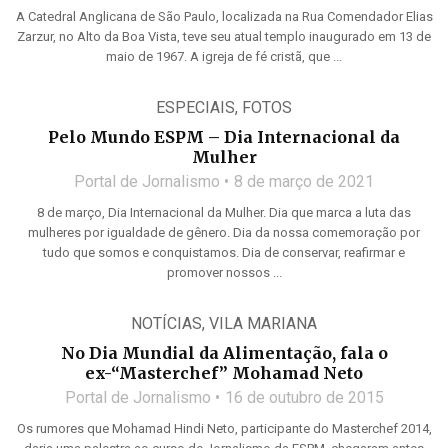
A Catedral Anglicana de São Paulo, localizada na Rua Comendador Elias
Zarzur, no Alto da Boa Vista, teve seu atual templo inaugurado em 13 de
maio de 1967. A igreja de fé cristã, que ...
ESPECIAIS
,
FOTOS
Pelo Mundo ESPM – Dia Internacional da
Mulher
Portal de Jornalismo
8 de março de 2021
8 de março, Dia Internacional da Mulher. Dia que marca a luta das
mulheres por igualdade de gênero. Dia da nossa comemoração por
tudo que somos e conquistamos. Dia de conservar, reafirmar e
promover nossos ...
NOTÍCIAS
,
VILA MARIANA
No Dia Mundial da Alimentação, fala o
ex-“Masterchef” Mohamad Neto
Portal de Jornalismo
16 de outubro de 2015
Os rumores que Mohamad Hindi Neto, participante do Masterchef 2014,