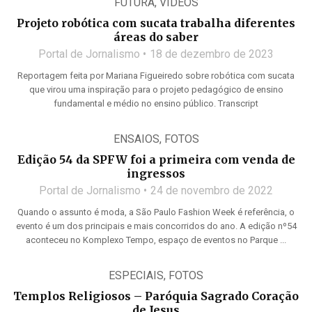
FUTURA
,
VÍDEOS
Projeto robótica com sucata trabalha diferentes
áreas do saber
Portal de Jornalismo
18 de dezembro de 2023
Reportagem feita por Mariana Figueiredo sobre robótica com sucata
que virou uma inspiração para o projeto pedagógico de ensino
fundamental e médio no ensino público. Transcript
ENSAIOS
,
FOTOS
Edição 54 da SPFW foi a primeira com venda de
ingressos
Portal de Jornalismo
24 de novembro de 2022
Quando o assunto é moda, a São Paulo Fashion Week é referência, o
evento é um dos principais e mais concorridos do ano. A edição nº54
aconteceu no Komplexo Tempo, espaço de eventos no Parque ...
ESPECIAIS
,
FOTOS
Templos Religiosos – Paróquia Sagrado Coração
de Jesus