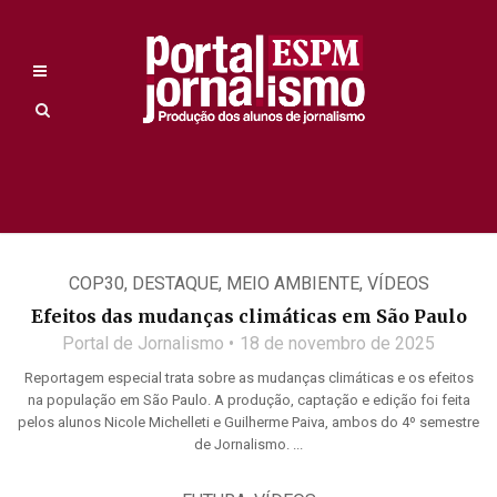
COP30
,
DESTAQUE
,
MEIO AMBIENTE
,
VÍDEOS
Efeitos das mudanças climáticas em São Paulo
Portal de Jornalismo
18 de novembro de 2025
Reportagem especial trata sobre as mudanças climáticas e os efeitos
na população em São Paulo. A produção, captação e edição foi feita
pelos alunos Nicole Michelleti e Guilherme Paiva, ambos do 4º semestre
de Jornalismo. ...