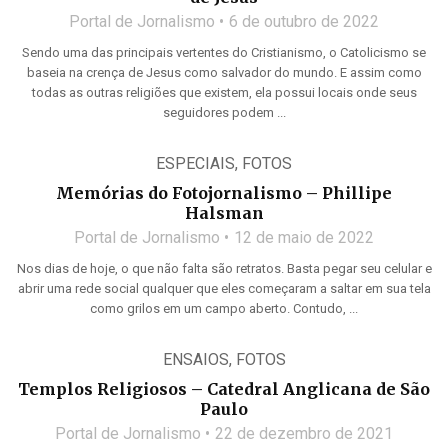
Portal de Jornalismo
6 de outubro de 2022
Sendo uma das principais vertentes do Cristianismo, o Catolicismo se
baseia na crença de Jesus como salvador do mundo. E assim como
todas as outras religiões que existem, ela possui locais onde seus
seguidores podem ...
ESPECIAIS
,
FOTOS
Memórias do Fotojornalismo – Phillipe
Halsman
Portal de Jornalismo
12 de maio de 2022
Nos dias de hoje, o que não falta são retratos. Basta pegar seu celular e
abrir uma rede social qualquer que eles começaram a saltar em sua tela
como grilos em um campo aberto. Contudo, ...
ENSAIOS
,
FOTOS
Templos Religiosos – Catedral Anglicana de São
Paulo
Portal de Jornalismo
22 de dezembro de 2021