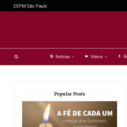
ESPM São Paulo
public
Notícias
videocam
Vídeos
mic
Á
Popular Posts