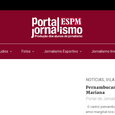
udios
Fotos
Jornalismo Esportivo
Jornalismo Inv
NOTÍCIAS
,
VILA
Pernambucano
Mariana
Portal de Jorna
O cantor pernambu
amor marginal nos d