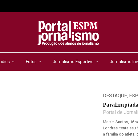
udios
Fotos
Jornalismo Esportivo
Jornalismo Inv
DESTAQUE
,
ESP
Paralimpíada
Portal de Jorna
Maciel Santos, 16 
Londres, tenta se
a família do atleta,