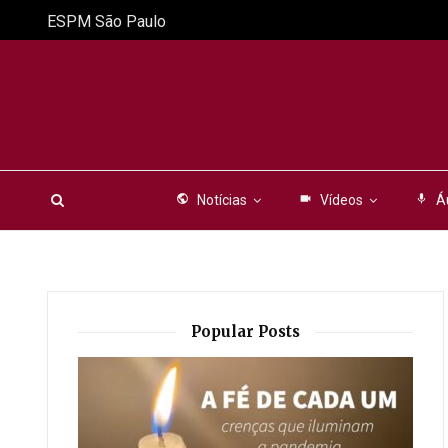
ESPM São Paulo
public
Notícias
videocam
Vídeos
mic
Á
Popular Posts