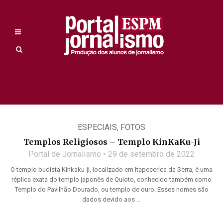
ESPECIAIS
,
FOTOS
Templos Religiosos – Templo KinKaKu-Ji
Portal de Jornalismo
29 de setembro de 2022
O templo budista Kinkaku-ji, localizado em Itapecerica da Serra, é uma
réplica exata do templo japonês de Quioto, conhecido também como
Templo do Pavilhão Dourado, ou templo de ouro. Esses nomes são
dados devido aos ...