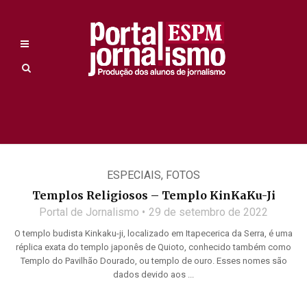
ESPECIAIS
,
FOTOS
Templos Religiosos – Templo KinKaKu-Ji
Portal de Jornalismo
29 de setembro de 2022
O templo budista Kinkaku-ji, localizado em Itapecerica da Serra, é uma
réplica exata do templo japonês de Quioto, conhecido também como
Templo do Pavilhão Dourado, ou templo de ouro. Esses nomes são
dados devido aos ...