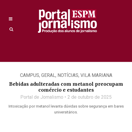
CAMPUS
,
GERAL
,
NOTÍCIAS
,
VILA MARIANA
Bebidas adulteradas com metanol preocupam
comércio e estudantes
Portal de Jornalismo
2 de outubro de 2025
Intoxicação por metanol levanta dúvidas sobre segurança em bares
universitários.