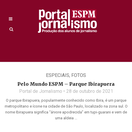
ESPECIAIS
,
FOTOS
Pelo Mundo ESPM – Parque Ibirapuera
Portal de Jornalismo
28 de outubro de 2021
O parque Ibirapuera, popularmente conhecido como Ibira, é um parque
metropolitano e ícone na cidade de São Paulo, localizado na zona sul. O
nome Ibirapuera significa “árvore apodrecida” em tupi-guarani e vem de
uma aldeia ...