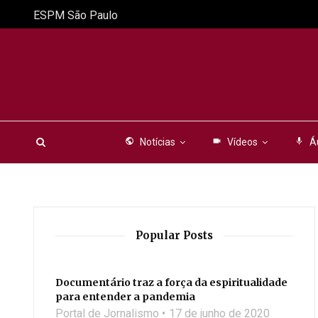
ESPM São Paulo
public
Notícias
videocam
Vídeos
mic
Á
Popular Posts
Documentário traz a força da espiritualidade
para entender a pandemia
Portal de Jornalismo
17 de junho de 2020