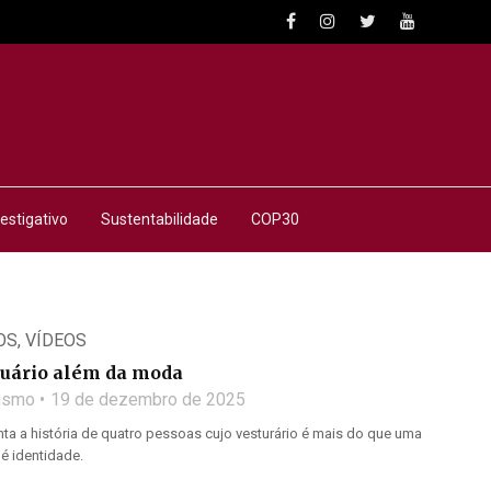
estigativo
Sustentabilidade
COP30
OS
,
VÍDEOS
tuário além da moda
lismo
19 de dezembro de 2025
a a história de quatro pessoas cujo vesturário é mais do que uma
 é identidade.