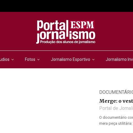
udios
Fotos
Jornalismo Esportivo
Jornalismo Inv
DOCUMENTÁRI
Merge: o ves
Portal de Jorna
O documentário cont
mera peça utilitária: