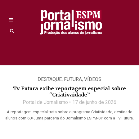
DESTAQUE
,
FUTURA
,
VÍDEOS
Tv Futura exibe reportagem especial sobre
“Criativaidade”
Portal de Jornalismo
17 de junho de 2026
A reportagem especial trata sobre o programa Criatividade, destinado
alunos com 60+, uma parceria do Jornalismo ESPM-SP com a TV Futura.