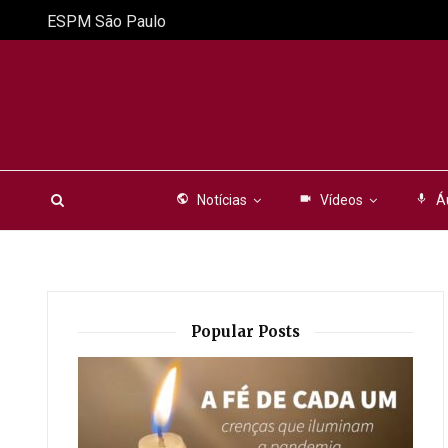
ESPM São Paulo
public
Notícias
videocam
Vídeos
mic
Á
Popular Posts