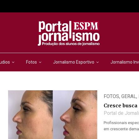
udios
Fotos
Jornalismo Esportivo
Jornalismo Inv
FOTOS
,
GERAL
,
Cresce busca 
Portal de Jorna
Profissionais espec
em crescente deman