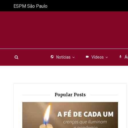
ESPM São Paulo
public
Notícias
videocam
Vídeos
mic
Á
Popular Posts