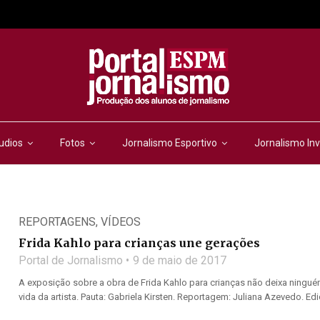
udios
Fotos
Jornalismo Esportivo
Jornalismo Inv
REPORTAGENS
,
VÍDEOS
Frida Kahlo para crianças une gerações
Portal de Jornalismo
9 de maio de 2017
A exposição sobre a obra de Frida Kahlo para crianças não deixa ninguém
vida da artista. Pauta: Gabriela Kirsten. Reportagem: Juliana Azevedo. Ediç