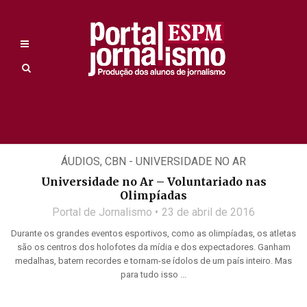
ÁUDIOS
,
CBN - UNIVERSIDADE NO AR
Universidade no Ar – Voluntariado nas
Olimpíadas
Portal de Jornalismo
23 de abril de 2016
Durante os grandes eventos esportivos, como as olimpíadas, os atletas
são os centros dos holofotes da mídia e dos expectadores. Ganham
medalhas, batem recordes e tornam-se ídolos de um país inteiro. Mas
para tudo isso ...