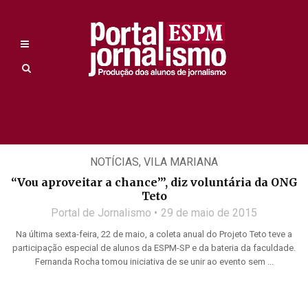
NOTÍCIAS
,
VILA MARIANA
“Vou aproveitar a chance’”, diz voluntária da ONG
Teto
Portal de Jornalismo
29 de maio de 2015
Na última sexta-feira, 22 de maio, a coleta anual do Projeto Teto teve a
participação especial de alunos da ESPM-SP e da bateria da faculdade.
Fernanda Rocha tomou iniciativa de se unir ao evento sem ...