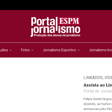
udios
Fotos
Jornalismo Esportivo
Jornalismo Inv
LINKADOS
,
VÍD
Assista ao L
Portal de Jorna
Felipe Xavier largou
dizendo, ao humor 
emissoras pelo Paí