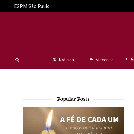
ESPM São Paulo
public
Notícias
videocam
Vídeos
mic
Á
Popular Posts