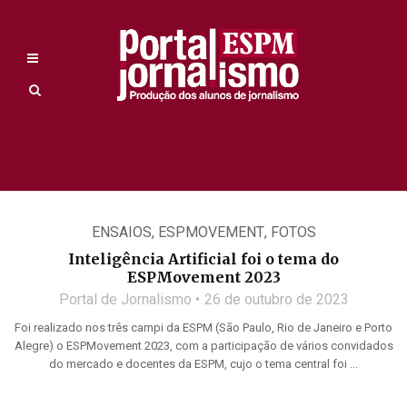
ENSAIOS
,
ESPMOVEMENT
,
FOTOS
Inteligência Artificial foi o tema do
ESPMovement 2023
Portal de Jornalismo
26 de outubro de 2023
Foi realizado nos três campi da ESPM (São Paulo, Rio de Janeiro e Porto
Alegre) o ESPMovement 2023, com a participação de vários convidados
do mercado e docentes da ESPM, cujo o tema central foi ...