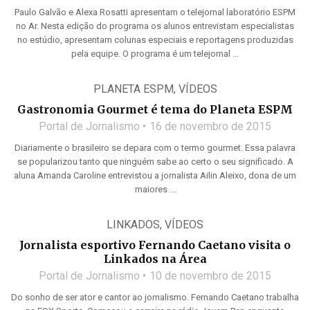
Paulo Galvão e Alexa Rosatti apresentam o telejornal laboratório ESPM
no Ar. Nesta edição do programa os alunos entrevistam especialistas
no estúdio, apresentam colunas especiais e reportagens produzidas
pela equipe. O programa é um telejornal ...
PLANETA ESPM
,
VÍDEOS
Gastronomia Gourmet é tema do Planeta ESPM
Portal de Jornalismo
16 de novembro de 2015
Diariamente o brasileiro se depara com o termo gourmet. Essa palavra
se popularizou tanto que ninguém sabe ao certo o seu significado. A
aluna Amanda Caroline entrevistou a jornalista Ailin Aleixo, dona de um
maiores ...
LINKADOS
,
VÍDEOS
Jornalista esportivo Fernando Caetano visita o
Linkados na Área
Portal de Jornalismo
10 de novembro de 2015
Do sonho de ser ator e cantor ao jornalismo. Fernando Caetano trabalha