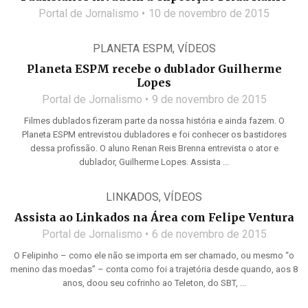
Portal de Jornalismo
10 de novembro de 2015
PLANETA ESPM
,
VÍDEOS
Planeta ESPM recebe o dublador Guilherme
Lopes
Portal de Jornalismo
9 de novembro de 2015
Filmes dublados fizeram parte da nossa história e ainda fazem. O
Planeta ESPM entrevistou dubladores e foi conhecer os bastidores
dessa profissão. O aluno Renan Reis Brenna entrevista o ator e
dublador, Guilherme Lopes. Assista ...
LINKADOS
,
VÍDEOS
Assista ao Linkados na Área com Felipe Ventura
Portal de Jornalismo
6 de novembro de 2015
O Felipinho – como ele não se importa em ser chamado, ou mesmo “o
menino das moedas” – conta como foi a trajetória desde quando, aos 8
anos, doou seu cofrinho ao Teleton, do SBT, ...