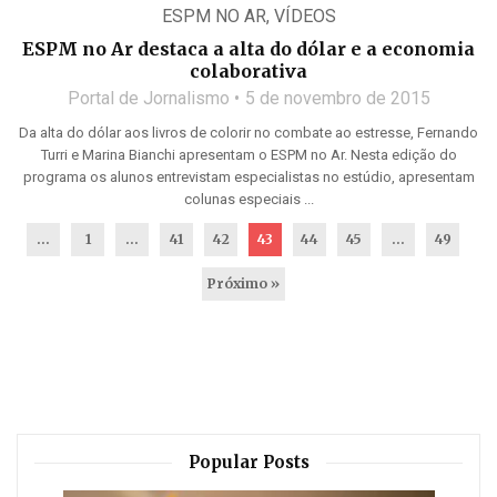
ESPM NO AR
,
VÍDEOS
ESPM no Ar destaca a alta do dólar e a economia
colaborativa
Portal de Jornalismo
5 de novembro de 2015
Da alta do dólar aos livros de colorir no combate ao estresse, Fernando
Turri e Marina Bianchi apresentam o ESPM no Ar. Nesta edição do
programa os alunos entrevistam especialistas no estúdio, apresentam
colunas especiais ...
...
1
…
41
42
43
44
45
…
49
Próximo »
Popular Posts