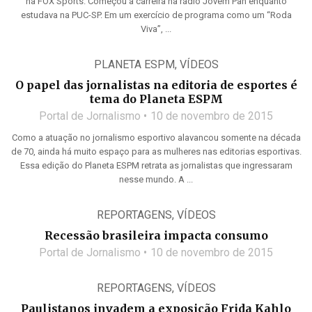
na FOX Sports. Começou a carreira na rádio Jovem Pan enquanto
estudava na PUC-SP. Em um exercício de programa como um “Roda
Viva”, ...
PLANETA ESPM
,
VÍDEOS
O papel das jornalistas na editoria de esportes é
tema do Planeta ESPM
Portal de Jornalismo
10 de novembro de 2015
Como a atuação no jornalismo esportivo alavancou somente na década
de 70, ainda há muito espaço para as mulheres nas editorias esportivas.
Essa edição do Planeta ESPM retrata as jornalistas que ingressaram
nesse mundo. A ...
REPORTAGENS
,
VÍDEOS
Recessão brasileira impacta consumo
Portal de Jornalismo
10 de novembro de 2015
REPORTAGENS
,
VÍDEOS
Paulistanos invadem a exposição Frida Kahlo