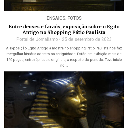
ENSAIOS
,
FOTOS
Entre deuses e faraós, exposição sobre o Egito
Antigo no Shopping Pátio Paulista
Portal de Jornalismo
25 de setembro de 2023
A exposição Egito Antigo a mostra no shopping Pátio Paulista nos faz
mergulhar história adentro na antiguidade. Estão em exibição mais de
140 peças, entre réplicas e originais, a respeito do período. Teve início
no ...